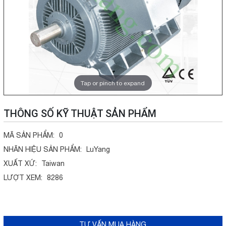
Tap or pinch to expand
THÔNG SỐ KỸ THUẬT SẢN PHẨM
MÃ SẢN PHẨM:
0
NHÃN HIỆU SẢN PHẨM:
LuYang
XUẤT XỨ:
Taiwan
LƯỢT XEM:
8286
TƯ VẤN MUA HÀNG