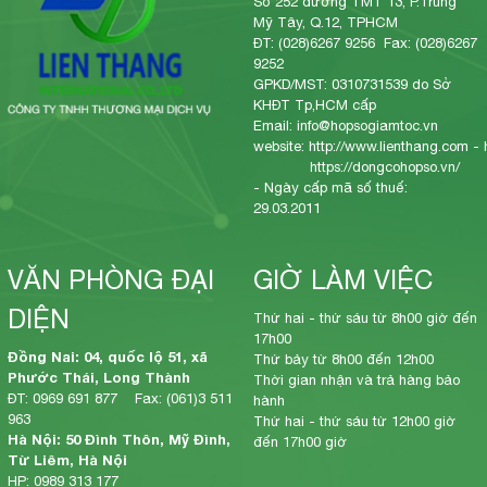
Số 252 đường TMT 13, P.Trung
Mỹ Tây, Q.12, TPHCM
ĐT: (028)6267 9256 Fax: (028)6267
9252
GPKD/MST: 0310731539 do Sở
KHĐT Tp,HCM cấp
Email: info@hopsogiamtoc.vn
website:
http://www.lienthang.com
-
https://dongcohopso.vn/
- Ngày cấp mã số thuế:
29.03.2011
VĂN PHÒNG ĐẠI
GIỜ LÀM VIỆC
DIỆN
Thứ hai - thứ sáu từ 8h00 giờ đến
17h00
Đồng Nai: 04, quốc lộ 51, xã
Thứ bảy từ 8h00 đến 12h00
Phước Thái, Long Thành
Thời gian nhận và trả hàng bảo
ĐT: 0969 691 877 Fax: (061)3 511
hành
963
Thứ hai - thứ sáu từ 12h00 giờ
Hà Nội: 50 Đình Thôn, Mỹ Đình,
đến 17h00 giờ
Từ Liêm, Hà Nội
HP: 0989 313 177