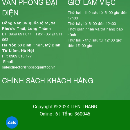
VĂN PHÒNG ĐẠI
GIỜ LÀM VIỆC
DIỆN
Thứ hai - thứ sáu từ 8h00 giờ đến
17h00
Đồng Nai: 04, quốc lộ 51, xã
Thứ bảy từ 8h00 đến 12h00
Phước Thái, Long Thành
Thời gian nhận và trả hàng bảo
ĐT: 0969 691 877 Fax: (061)3 511
hành
963
Thứ hai - thứ sáu từ 12h00 giờ
Hà Nội: 50 Đình Thôn, Mỹ Đình,
đến 17h00 giờ
Từ Liêm, Hà Nội
HP: 0989 313 177
Email:
salesdirector@hopsogiamtoc.vn
CHÍNH SÁCH KHÁCH HÀNG
Copyright © 2024 LIEN THANG
Online : 6
|
Tổng: 360045
Zalo