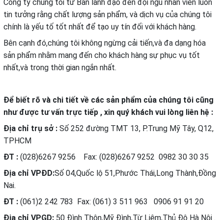
Công ty chúng tôi từ Ban lãnh đạo đến đội ngũ nhân viên luôn
tin tưởng rằng chất lượng sản phẩm, và dịch vụ của chúng tôi
chính là yếu tố tốt nhất để tạo uy tín đối với khách hàng.
Bên cạnh đó,chúng tôi không ngừng cải tiến,và đa dạng hóa
sản phẩm nhằm mang đến cho khách hàng sự phục vụ tốt
nhất,và trong thời gian ngắn nhất.
Để biết rõ và chi tiết về các sản phẩm của chúng tôi cũng
như được tư vấn trực tiếp , xin quý khách vui lòng liên hệ :
Địa chỉ trụ sở :
Số 252 đường TMT 13, P.Trung Mỹ Tây, Q12,
TPHCM
ĐT :
(028)6267 9256 Fax: (028)6267 9252 0982 30 30 35
Địa chỉ VPĐD:
Số 04,Quốc lộ 51,Phước Thái,Long Thành,Đồng
Nai.
ĐT :
(061)2 242 783 Fax: (061) 3 511 963 0906 91 91 20
Địa chỉ VPGD:
50 Đình Thôn,Mỹ Đình,Từ Liêm,Thủ Đô Hà Nội .