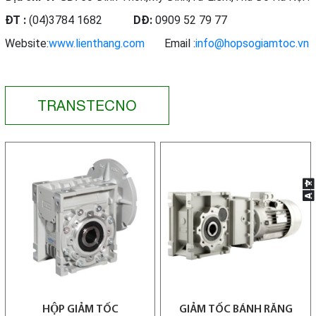
ĐT :
(04)3784 1682
DĐ:
0909 52 79 77
Website:
www.lienthang.com
Email :
info@hopsogiamtoc.vn
TRANSTECNO
HỘP GIẢM TỐC
GIẢM TỐC BÁNH RĂNG