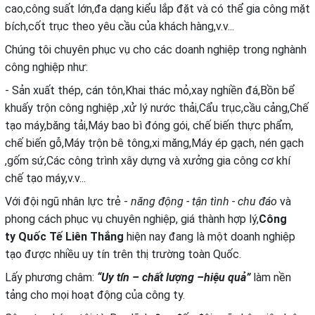
cao,công suất lớn,đa dạng kiểu lắp đặt và có thể gia công mặt
bích,cốt trục theo yêu cầu của khách hàng,v.v...
Chúng tôi chuyên phục vụ cho các doanh nghiệp trong nghành
công nghiệp như:
- Sản xuất thép, cán tôn,Khai thác mỏ,xay nghiền đá,Bồn bể
khuấy trộn công nghiệp ,xử lý nước thải,Cẩu trục,cầu cảng,Chế
tạo máy,băng tải,Máy bao bì đóng gói, chế biến thực phẩm,
chế biến gỗ,Máy trộn bê tông,xi măng,Máy ép gạch, nén gạch
,gốm sứ,Các công trình xây dựng và xưởng gia công cơ khí
chế tạo máy,v.v...
Với đội ngũ nhân lực trẻ -
năng động - tận tình - chu đáo
và
phong cách phục vụ chuyên nghiệp, giá thành hợp lý,
Công
ty
Quốc Tế Liên Thắng
hiện nay đang là một doanh nghiệp
tạo được nhiều uy tín trên thị trường toàn Quốc.
Lấy phương châm:
“Uy tín – chất lượng –hiệu quả”
làm nền
tảng cho mọi hoạt động của công ty.