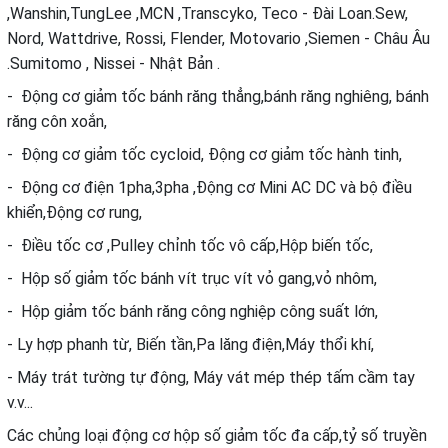
,Wanshin,TungLee ,MCN ,Transcyko, Teco - Đài Loan.Sew,
Nord, Wattdrive, Rossi, Flender, Motovario ,Siemen - Châu Âu
.Sumitomo , Nissei - Nhật Bản .
- Động cơ giảm tốc bánh răng thẳng,bánh răng nghiêng, bánh
răng côn xoắn,
- Động cơ giảm tốc cycloid, Động cơ giảm tốc hành tinh,
- Động cơ điện 1pha,3pha ,Động cơ Mini AC DC và bộ điều
khiển,Động cơ rung,
- Điều tốc cơ ,Pulley chỉnh tốc vô cấp,Hộp biến tốc,
- Hộp số giảm tốc bánh vít trục vít vỏ gang,vỏ nhôm,
- Hộp giảm tốc bánh răng công nghiệp công suất lớn,
- Ly hợp phanh từ, Biến tần,Pa lăng điện,Máy thổi khí,
- Máy trát tường tự động, Máy vát mép thép tấm cầm tay
v.v...
Các chủng loại động cơ hộp số giảm tốc đa cấp,tỷ số truyền