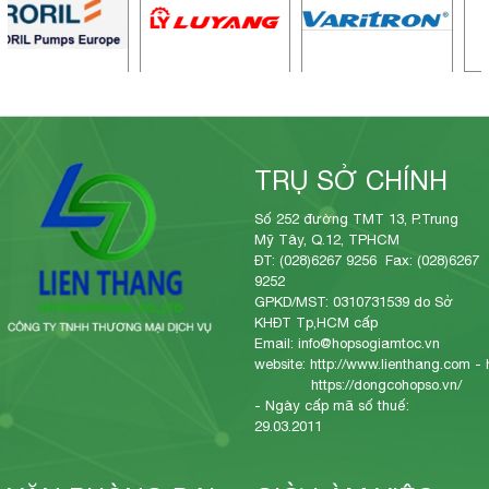
TRỤ SỞ CHÍNH
Số 252 đường TMT 13, P.Trung
Mỹ Tây, Q.12, TPHCM
ĐT: (028)6267 9256 Fax: (028)6267
9252
GPKD/MST: 0310731539 do Sở
KHĐT Tp,HCM cấp
Email: info@hopsogiamtoc.vn
website:
http://www.lienthang.com
-
https://dongcohopso.vn/
- Ngày cấp mã số thuế:
29.03.2011