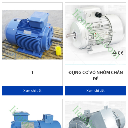
1
ĐỘNG CƠ VỎ NHÔM CHÂN
ĐẾ
Xem chi tiết
Xem chi tiết