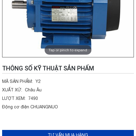
Tap or pinch to expand
THÔNG SỐ KỸ THUẬT SẢN PHẨM
MÃ SẢN PHẨM:
Y2
XUẤT XỨ:
Châu Âu
LƯỢT XEM:
7490
Động cơ điện CHUANGNUO
TƯ VẤN MUA HÀNG