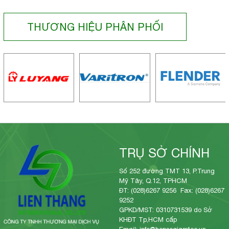
THƯƠNG HIỆU PHÂN PHỐI
TRỤ SỞ CHÍNH
Số 252 đường TMT 13, P.Trung
Mỹ Tây, Q.12, TPHCM
ĐT: (028)6267 9256 Fax: (028)6267
9252
GPKD/MST: 0310731539 do Sở
KHĐT Tp,HCM cấp