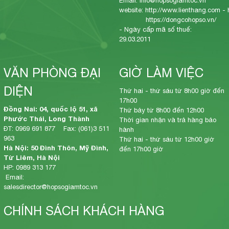
Email: info@hopsogiamtoc.vn
website:
http://www.lienthang.com
-
https://dongcohopso.vn/
- Ngày cấp mã số thuế:
29.03.2011
VĂN PHÒNG ĐẠI
GIỜ LÀM VIỆC
DIỆN
Thứ hai - thứ sáu từ 8h00 giờ đến
17h00
Đồng Nai: 04, quốc lộ 51, xã
Thứ bảy từ 8h00 đến 12h00
Phước Thái, Long Thành
Thời gian nhận và trả hàng bảo
ĐT: 0969 691 877 Fax: (061)3 511
hành
963
Thứ hai - thứ sáu từ 12h00 giờ
Hà Nội: 50 Đình Thôn, Mỹ Đình,
đến 17h00 giờ
Từ Liêm, Hà Nội
HP: 0989 313 177
Email:
salesdirector@hopsogiamtoc.vn
CHÍNH SÁCH KHÁCH HÀNG