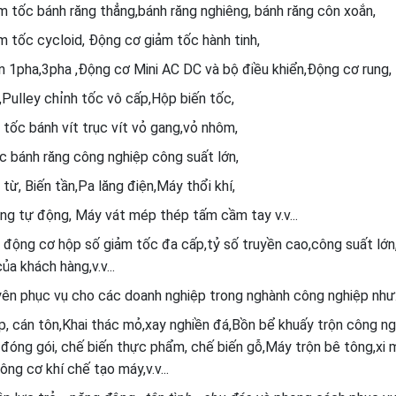
 tốc bánh răng thẳng,bánh răng nghiêng, bánh răng côn xoắn,
 tốc cycloid, Động cơ giảm tốc hành tinh,
 1pha,3pha ,Động cơ Mini AC DC và bộ điều khiển,Động cơ rung,
Pulley chỉnh tốc vô cấp,Hộp biến tốc,
tốc bánh vít trục vít vỏ gang,vỏ nhôm,
́c bánh răng công nghiệp công suất lớn,
ừ, Biến tần,Pa lăng điện,Máy thổi khí,
̀ng tự động, Máy vát mép thép tấm cầm tay v.v...
 động cơ hộp số giảm tốc đa cấp,tỷ số truyền cao,công suất lớn,
ủa khách hàng,v.v...
yên phục vụ cho các doanh nghiệp trong nghành công nghiệp như
p, cán tôn,Khai thác mỏ,xay nghiền đá,Bồn bể khuấy trộn công ng
 đóng gói, chế biến thực phẩm, chế biến gỗ,Máy trộn bê tông,xi 
ông cơ khí chế tạo máy,v.v...