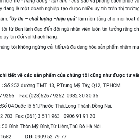
n lực trẻ -
năng động - tận tình - chu đáo
và phong cách phục vụ 
y đang là một doanh nghiệp tạo được nhiều uy tín trên thị trườn
hâm:
“Uy tín – chất lượng –hiệu quả”
làm nền tảng cho mọi hoạt 
tôi từ Ban lãnh đạo đến đội ngũ nhân viên luôn tin tưởng rằng ch
o uy tín đối với khách hàng.
húng tôi không ngừng cải tiến,và đa dạng hóa sản phẩm nhằm man
 chi tiết về các sản phẩm của chúng tôi cũng như được tư vấn t
 :
Số 252 đường TMT 13, P.Trung Mỹ Tây, Q12, TPHCM
7 9256 Fax: (028)6267 9252 0982 30 30 35
:
Số 04,Quốc lộ 51,Phước Thái,Long Thành,Đồng Nai.
2 783 Fax: (061) 3 511 963 0906 91 91 20
:
50 Đình Thôn,Mỹ Đình,Từ Liêm,Thủ Đô Hà Nội .
 1682
DĐ:
0909 52 79 77