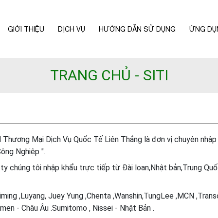
GIỚI THIỆU
DỊCH VỤ
HƯỚNG DẪN SỬ DỤNG
ỨNG DỤ
TRANG CHỦ
SITI
Thương Mại Dịch Vụ Quốc Tế Liên Thắng là đơn vị chuyên nhập kh
ông Nghiệp ".
ty chúng tôi nhập khẩu trực tiếp từ Đài loan,Nhật bản,Trung Quốc
iming ,Luyang, Juey Yung ,Chenta ,Wanshin,TungLee ,MCN ,Transcy
men - Châu Âu .Sumitomo , Nissei - Nhật Bản .