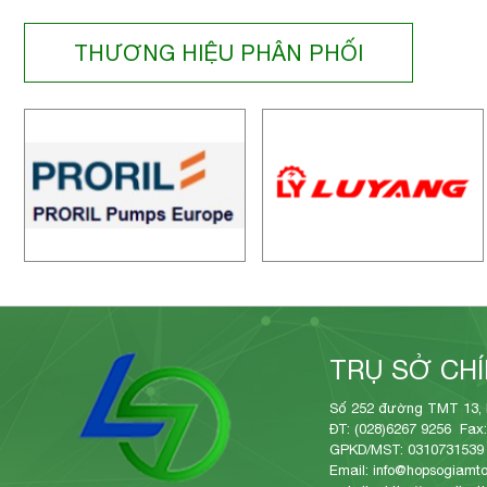
THƯƠNG HIỆU PHÂN PHỐI
TRỤ SỞ CH
Số 252 đường TMT 13, 
ĐT: (028)6267 9256 Fax:
GPKD/MST: 0310731539
Email: info@hopsogiamto