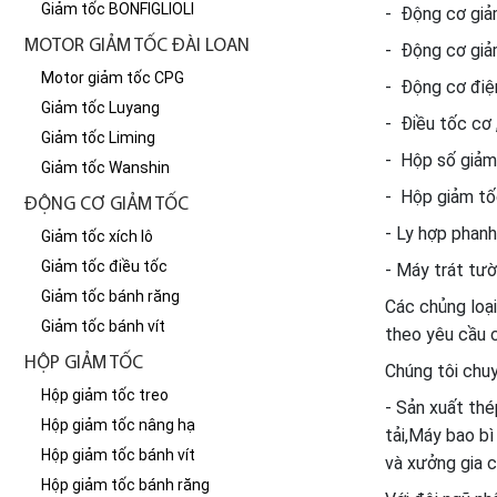
Giảm tốc BONFIGLIOLI
- Động cơ giảm
MOTOR GIẢM TỐC ĐÀI LOAN
- Động cơ giảm
Motor giảm tốc CPG
- Động cơ điện
Giảm tốc Luyang
- Điều tốc cơ ,
Giảm tốc Liming
- Hộp số giảm 
Giảm tốc Wanshin
- Hộp giảm tô
ĐỘNG CƠ GIẢM TỐC
- Ly hợp phanh t
Giảm tốc xích lô
Giảm tốc điều tốc
- Máy trát tươ
Giảm tốc bánh răng
Các chủng loại
Giảm tốc bánh vít
theo yêu cầu c
HỘP GIẢM TỐC
Chúng tôi chu
Hộp giảm tốc treo
- Sản xuất thé
Hộp giảm tốc nâng hạ
tải,Máy bao bì
Hộp giảm tốc bánh vít
và xưởng gia c
Hộp giảm tốc bánh răng