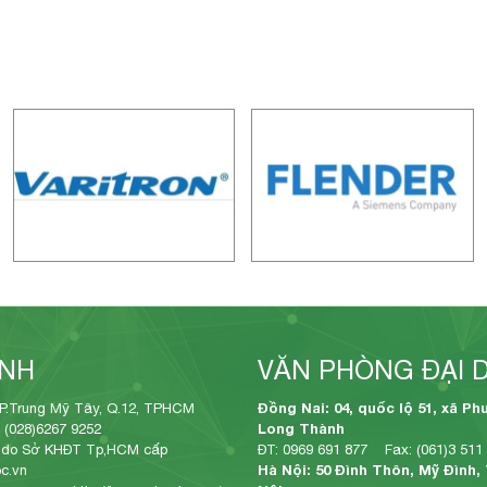
ÍNH
VĂN PHÒNG ĐẠI 
Đồng Nai: 04, quốc lộ 51, xã Ph
P.Trung Mỹ Tây, Q.12, TPHCM
Long Thành
 (028)6267 9252
 do Sở KHĐT Tp,HCM cấp
ĐT: 0969 691 877 Fax: (061)3 511
Hà Nội: 50 Đình Thôn, Mỹ Đình,
c.vn