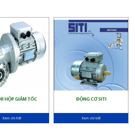
 HỘP GIẢM TỐC
ĐỘNG CƠ SITI
Xem chi tiết
Xem chi tiết