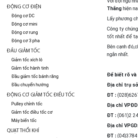
Với đội ngũ nhâ
ĐỘNG CƠ ĐIỆN
Thắng
hiện na
Động cơ DC
Lấy phương c
Động cơ mini
Công ty chúng 
Động cơ rung
tốt nhất để tạ
Động cơ 3 pha
Bên cạnh đó,c
ĐẦU GIẢM TỐC
ngắn nhất.
Giảm tốc xích lô
Giảm tốc hành tinh
Để biết rõ và
Đầu giảm tốc bánh răng
Địa chỉ trụ sở
Đầu chuyển hướng
ĐT :
(028)626
ĐỘNG CƠ GIẢM TỐC ĐIỀU TỐC
Pulley chỉnh tốc
Địa chỉ VPĐD
Giảm tốc điều tốc cơ
ĐT :
(061)2 24
Máy biến tốc
Địa chỉ VPGD
QUẠT THỔI KHÍ
ĐT :
(04)3784