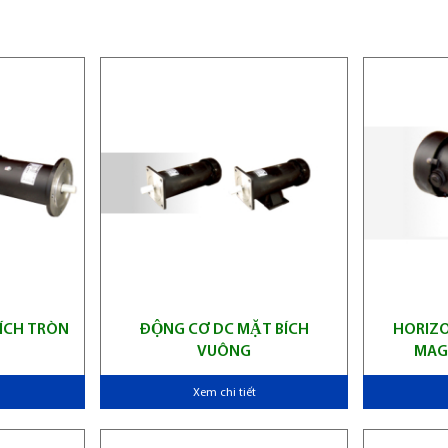
́CH TRÒN
ĐỘNG CƠ DC MẶT BÍCH
HORIZ
VUÔNG
MAG
Xem chi tiết