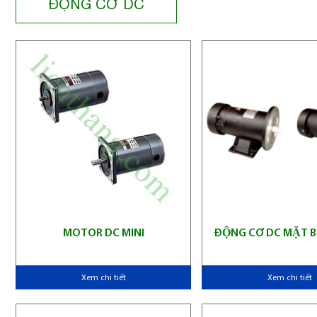
ĐỘNG CƠ DC
MOTOR DC MINI
ĐỘNG CƠ DC MẶT BI
Xem chi tiết
Xem chi tiết