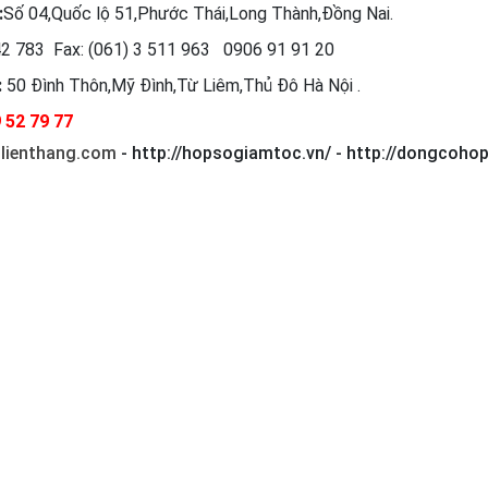
:
Số 04,Quốc lộ 51,Phước Thái,Long Thành,Đồng Nai.
2 783 Fax: (061) 3 511 963 0906 91 91 20
:
50 Đình Thôn,Mỹ Đình,Từ Liêm,Thủ Đô Hà Nội .
9 52 79 77
lienthang.com
- http://hopsogiamtoc.vn/ - http://dongcoho