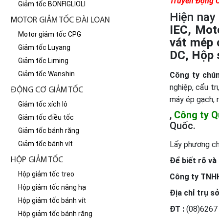
Truyền Động
Giảm tốc BONFIGLIOLI
Hiện nay
MOTOR GIẢM TỐC ĐÀI LOAN
IEC, Mot
Motor giảm tốc CPG
vát mép 
Giảm tốc Luyang
DC, Hộp 
Giảm tốc Liming
Giảm tốc Wanshin
Công ty chún
nghiệp, cẩu tr
ĐỘNG CƠ GIẢM TỐC
máy ép gạch, n
Giảm tốc xích lô
,
Công ty
Q
Giảm tốc điều tốc
Quốc.
Giảm tốc bánh răng
Giảm tốc bánh vít
Lấy phương c
HỘP GIẢM TỐC
Để biết rõ và
Hộp giảm tốc treo
Công t
y TNH
Hộp giảm tốc nâng hạ
Địa chỉ trụ sở
Hộp giảm tốc bánh vít
ĐT :
(08)6267
Hộp giảm tốc bánh răng