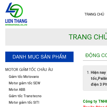
TRANG CHỦ
TRANG CH
ĐỘNG C
DANH MỤC SẢN PHẨM
MOTOR GIẢM TỐC CHÂU ÂU
Hiện nay
Giảm tốc Motovario
tốc,Pală
Motor giảm tốc SEW
điện 3 P
Motor ABB
Giảm tốc Transtecno
Công t
y TNH
Motor giảm tốc SITI