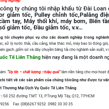
Công
N
gh
i
ệ
p
".
 công ty chúng tôi nhập khẩu từ Đài Loa
or giảm tốc, Pulley chỉnh tốc,Palăng đi
cầm tay, Máy thổi khí, máy bơm, Biến tầ
số giảm tốc, Đầu giảm tốc, v.v…
g tôi chuyên phục vụ cho các doanh nghiệp trong nghàn
ục, xử lý nước thải, cầu cảng, khai thác mỏ, máy bao bì đóng gói
én gạch ,gốm sứ và dây chuyền băng tải cho nghành sản xuất, v.v.
uốc Tế Liên Thắng
hiện nay đang là một doanh ng
hâm:
“
Uy tín – chất lượng –hiệu quả
”
làm nền tảng cho mọi hoạt 
 chi tiết về các sản phẩm của chúng tôicũng như được tư vấn tr
H Thương Mại
Dịch Vụ Quốc Tế Liên Thắng
 :
Số 252 đường TMT 13, P.Trung Mỹ Tây, Q12, TPHCM
 9256 Fax: (08)6267 9252 0982 30 30 35