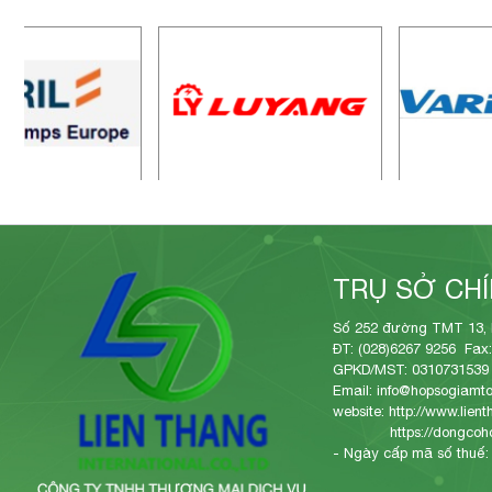
TRỤ SỞ CH
Số 252 đường TMT 13, 
ĐT: (028)6267 9256 Fax:
GPKD/MST: 0310731539
Email: info@hopsogiamto
website:
http://www.lien
https://dongcoh
- Ngày cấp mã số thuế: