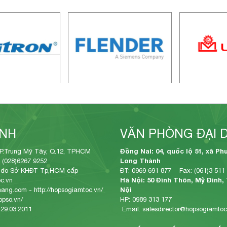
ÍNH
VĂN PHÒNG ĐẠI 
Đồng Nai: 04, quốc lộ 51, xã Ph
P.Trung Mỹ Tây, Q.12, TPHCM
Long Thành
 (028)6267 9252
 do Sở KHĐT Tp,HCM cấp
ĐT: 0969 691 877 Fax: (061)3 511
Hà Nội: 50 Đình Thôn, Mỹ Đình,
c.vn
Nội
thang.com
-
http://hopsogiamtoc.vn/
opso.vn/
HP: 0989 313 177
 29.03.2011
Email: salesdirector@hopsogiamtoc