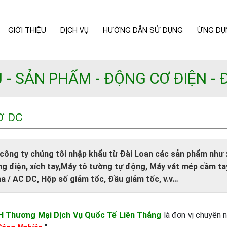
GIỚI THIỆU
DỊCH VỤ
HƯỚNG DẪN SỬ DỤNG
ỨNG DỤ
Ủ
SẢN PHẨM
ĐỘNG CƠ ĐIỆN
Ơ DC
 công ty chúng tôi nhập khẩu từ Đài Loan các sản phẩm như :
ng điện, xích tay,Máy tô tường tự động, Máy vát mép cầm tay
ha / AC DC, Hộp số giảm tốc, Đầu giảm tốc, v.v…
H Thương Mại
Dịch Vụ Quốc Tế Liên Thắng
là đơn vị chuyên 