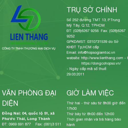
TRỤ SỞ CHÍNH
Số 252 đường TMT 13, P.Trung
Mỹ Tây, Q.12, TPHCM
ĐT: (028)6267 9256 Fax: (028)6267
9252
GPKD/MST: 0310731539 do Sở
KHĐT Tp,HCM cấp
Email: info@hopsogiamtoc.vn
website:
http://www.lienthang.com
-
https://dongcohopso.vn/
- Ngày cấp mã số thuế:
29.03.2011
VĂN PHÒNG ĐẠI
GIỜ LÀM VIỆC
DIỆN
Thứ hai - thứ sáu từ 8h00 giờ đến
17h00
Đồng Nai: 04, quốc lộ 51, xã
Thứ bảy từ 8h00 đến 12h00
Phước Thái, Long Thành
Thời gian nhận và trả hàng bảo
ĐT: 0969 691 877 Fax: (061)3 511
hành