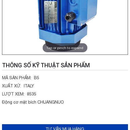
Tap or pinch to expand
THÔNG SỐ KỸ THUẬT SẢN PHẨM
MÃ SẢN PHẨM:
B5
XUẤT XỨ:
ITALY
LƯỢT XEM:
8535
Động cơ mặt bích CHUANGNUO
TƯ VẤN MUA HÀNG