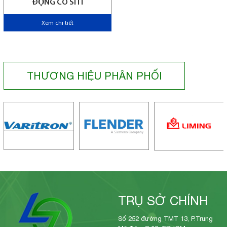
ĐỘNG CƠ SITI
Xem chi tiết
THƯƠNG HIỆU PHÂN PHỐI
TRỤ SỞ CHÍNH
Số 252 đường TMT 13, P.Trung