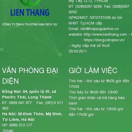
Mỹ Tây, Q.12, TPHCM
ĐT: (028)6267 9256 Fax: (028)6267
9252
GPKD/MST: 0310731539 do Sở
KHĐT Tp,HCM cấp
Email: info@hopsogiamtoc.vn
website:
http://www.lienthang.com
-
https://dongcohopso.vn/
- Ngày cấp mã số thuế:
29.03.2011
VĂN PHÒNG ĐẠI
GIỜ LÀM VIỆC
DIỆN
Thứ hai - thứ sáu từ 8h00 giờ đến
17h00
Đồng Nai: 04, quốc lộ 51, xã
Thứ bảy từ 8h00 đến 12h00
Phước Thái, Long Thành
Thời gian nhận và trả hàng bảo
ĐT: 0969 691 877 Fax: (061)3 511
hành
963
Thứ hai - thứ sáu từ 12h00 giờ
Hà Nội: 50 Đình Thôn, Mỹ Đình,
đến 17h00 giờ
Từ Liêm, Hà Nội
HP: 0989 313 177
Email: