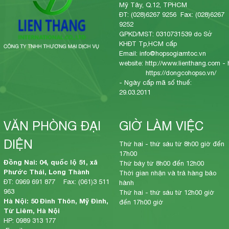
Mỹ Tây, Q.12, TPHCM
ĐT: (028)6267 9256 Fax: (028)6267
9252
GPKD/MST: 0310731539 do Sở
KHĐT Tp,HCM cấp
Email: info@hopsogiamtoc.vn
website:
http://www.lienthang.com
-
https://dongcohopso.vn/
- Ngày cấp mã số thuế:
29.03.2011
VĂN PHÒNG ĐẠI
GIỜ LÀM VIỆC
DIỆN
Thứ hai - thứ sáu từ 8h00 giờ đến
17h00
Đồng Nai: 04, quốc lộ 51, xã
Thứ bảy từ 8h00 đến 12h00
Phước Thái, Long Thành
Thời gian nhận và trả hàng bảo
ĐT: 0969 691 877 Fax: (061)3 511
hành
963
Thứ hai - thứ sáu từ 12h00 giờ
Hà Nội: 50 Đình Thôn, Mỹ Đình,
đến 17h00 giờ
Từ Liêm, Hà Nội
HP: 0989 313 177