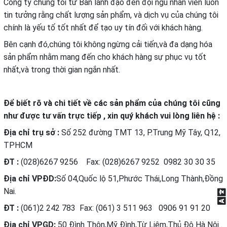
Công ty chúng tôi từ Ban lãnh đạo đến đội ngũ nhân viên luôn
tin tưởng rằng chất lượng sản phẩm, và dịch vụ của chúng tôi
chính là yếu tố tốt nhất để tạo uy tín đối với khách hàng.
Bên cạnh đó,chúng tôi không ngừng cải tiến,và đa dạng hóa
sản phẩm nhằm mang đến cho khách hàng sự phục vụ tốt
nhất,và trong thời gian ngắn nhất.
Để biết rõ và chi tiết về các sản phẩm của chúng tôi cũng
như được tư vấn trực tiếp , xin quý khách vui lòng liên hệ :
Địa chỉ trụ sở :
Số 252 đường TMT 13, P.Trung Mỹ Tây, Q12,
TPHCM
ĐT :
(028)6267 9256 Fax: (028)6267 9252 0982 30 30 35
Địa chỉ VPĐD:
Số 04,Quốc lộ 51,Phước Thái,Long Thành,Đồng
Nai.
ĐT :
(061)2 242 783 Fax: (061) 3 511 963 0906 91 91 20
Địa chỉ VPGD:
50 Đình Thôn,Mỹ Đình,Từ Liêm,Thủ Đô Hà Nội .