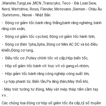
,Wanshin,TungLee ,MCN ,Transcyko, Teco - Đài Loan.Sew,
Nord, Wattdrive, Rossi, Flender, Motovario ,Siemen - Châu Âu
.Sumitomo , Nissei - Nhật Bản .
- Động cơ giảm tốc bánh răng thẳng,bánh răng nghiêng, bánh
răng côn xoắn,
- Động cơ giảm tốc cycloid, Động cơ giảm tốc hành tinh,
- Động cơ điện 1pha,3pha ,Động cơ Mini AC DC và bộ điều
khiển,Động cơ rung,
- Điều tốc cơ ,Pulley chỉnh tốc vô cấp,Hộp biến tốc,
- Hộp số giảm tốc bánh vít trục vít vỏ gang,vỏ nhôm,
- Hộp giảm tốc bánh răng công nghiệp công suất lớn,
- Ly hợp phanh từ, Biến tần,Pa lăng điện,Máy thổi khí,
- Máy trát tường tự động, Máy vát mép thép tấm cầm tay
v.v...
Các chủng loại động cơ hộp số giảm tốc đa cấp,tỷ số truyền