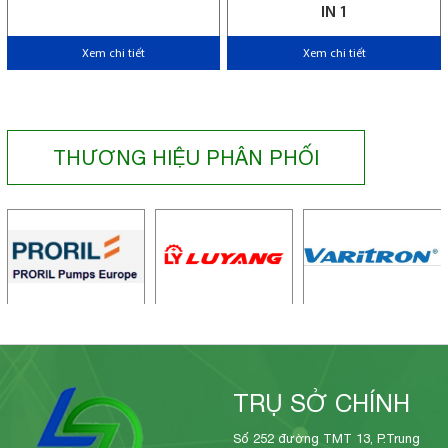
IN 1
Xem chi tiết
Xem chi tiết
THƯƠNG HIỆU PHÂN PHỐI
TRỤ SỞ CHÍNH
Số 252 đường TMT 13, P.Trung