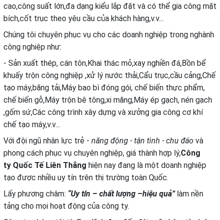
cao,công suất lớn,đa dạng kiểu lắp đặt và có thể gia công mặt
bích,cốt trục theo yêu cầu của khách hàng,v.v...
Chúng tôi chuyên phục vụ cho các doanh nghiệp trong nghành
công nghiệp như:
- Sản xuất thép, cán tôn,Khai thác mỏ,xay nghiền đá,Bồn bể
khuấy trộn công nghiệp ,xử lý nước thải,Cẩu trục,cầu cảng,Chế
tạo máy,băng tải,Máy bao bì đóng gói, chế biến thực phẩm,
chế biến gỗ,Máy trộn bê tông,xi măng,Máy ép gạch, nén gạch
,gốm sứ,Các công trình xây dựng và xưởng gia công cơ khí
chế tạo máy,v.v...
Với đội ngũ nhân lực trẻ -
năng động - tận tình - chu đáo
và
phong cách phục vụ chuyên nghiệp, giá thành hợp lý,
Công
ty
Quốc Tế Liên Thắng
hiện nay đang là một doanh nghiệp
tạo được nhiều uy tín trên thị trường toàn Quốc.
Lấy phương châm:
“Uy tín – chất lượng –hiệu quả”
làm nền
tảng cho mọi hoạt động của công ty.