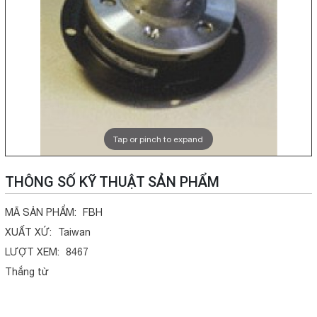
Tap or pinch to expand
THÔNG SỐ KỸ THUẬT SẢN PHẨM
MÃ SẢN PHẨM:
FBH
XUẤT XỨ:
Taiwan
LƯỢT XEM:
8467
Thắng từ