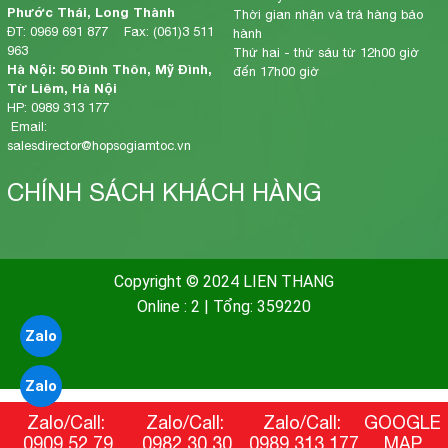
Phước Thái, Long Thành
Thời gian nhận và trả hàng bảo
ĐT: 0969 691 877 Fax: (061)3 511
hành
963
Thứ hai - thứ sáu từ 12h00 giờ
Hà Nội: 50 Đình Thôn, Mỹ Đình,
đến 17h00 giờ
Từ Liêm, Hà Nội
HP: 0989 313 177
Email:
salesdirector@hopsogiamtoc.vn
CHÍNH SÁCH KHÁCH HÀNG
Copyright © 2024 LIEN THANG
Online : 2
|
Tổng: 359220
Zalo
Zalo
Zalo/Call:
Zalo/Call:
Zalo/Call:
GOOGLE
0909 52 79
0982 30 30
0989 313 177
MAP