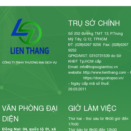
TRỤ SỞ CHÍNH
Số 252 đường TMT 13, P.Trung
Mỹ Tây, Q.12, TPHCM
ĐT: (028)6267 9256 Fax: (028)6267
9252
GPKD/MST: 0310731539 do Sở
KHĐT Tp,HCM cấp
Email: info@hopsogiamtoc.vn
website:
http://www.lienthang.com
-
https://dongcohopso.vn/
- Ngày cấp mã số thuế:
29.03.2011
VĂN PHÒNG ĐẠI
GIỜ LÀM VIỆC
DIỆN
Thứ hai - thứ sáu từ 8h00 giờ đến
17h00
Đồng Nai: 04, quốc lộ 51, xã
Thứ bảy từ 8h00 đến 12h00