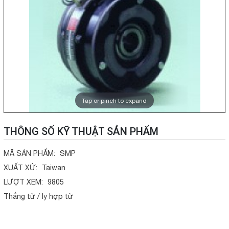
Tap or pinch to expand
THÔNG SỐ KỸ THUẬT SẢN PHẨM
MÃ SẢN PHẨM:
SMP
XUẤT XỨ:
Taiwan
LƯỢT XEM:
9805
Thắng từ / ly hợp từ