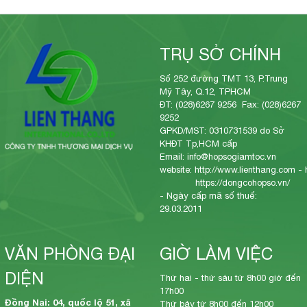
TRỤ SỞ CHÍNH
Số 252 đường TMT 13, P.Trung
Mỹ Tây, Q.12, TPHCM
ĐT: (028)6267 9256 Fax: (028)6267
9252
GPKD/MST: 0310731539 do Sở
KHĐT Tp,HCM cấp
Email: info@hopsogiamtoc.vn
website:
http://www.lienthang.com
-
https://dongcohopso.vn/
- Ngày cấp mã số thuế:
29.03.2011
VĂN PHÒNG ĐẠI
GIỜ LÀM VIỆC
DIỆN
Thứ hai - thứ sáu từ 8h00 giờ đến
17h00
Đồng Nai: 04, quốc lộ 51, xã
Thứ bảy từ 8h00 đến 12h00