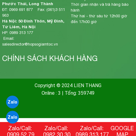
Phước Thái, Long Thành
Thời gian nhận và trả hàng bảo
ĐT: 0969 691 877 Fax: (061)3 511
hành
963
Thứ hai - thứ sáu từ 12h00 giờ
Hà Nội: 50 Đình Thôn, Mỹ Đình,
đến 17h00 giờ
Từ Liêm, Hà Nội
HP: 0989 313 177
Email:
salesdirector@hopsogiamtoc.vn
CHÍNH SÁCH KHÁCH HÀNG
Copyright © 2024 LIEN THANG
Online : 3
|
Tổng: 359749
Zalo
Zalo
Zalo/Call:
Zalo/Call:
Zalo/Call:
GOOGLE
0909 52 79
0982 30 30
0989 313 177
MAP