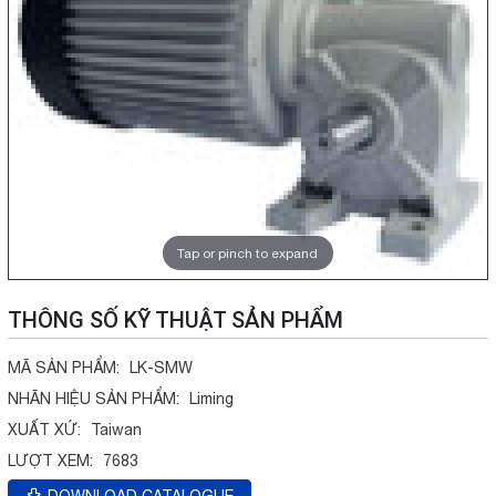
Tap or pinch to expand
THÔNG SỐ KỸ THUẬT SẢN PHẨM
MÃ SẢN PHẨM:
LK-SMW
NHÃN HIỆU SẢN PHẨM:
Liming
XUẤT XỨ:
Taiwan
LƯỢT XEM:
7683