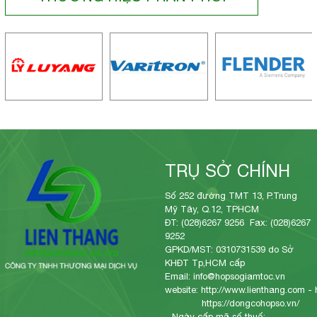
TRỤ SỞ CHÍNH
Số 252 đường TMT 13, P.Trung
Mỹ Tây, Q.12, TPHCM
ĐT: (028)6267 9256 Fax: (028)6267
9252
GPKD/MST: 0310731539 do Sở
KHĐT Tp,HCM cấp
Email: info@hopsogiamtoc.vn
website:
http://www.lienthang.com
-
https://dongcohopso.vn/
- Ngày cấp mã số thuế: