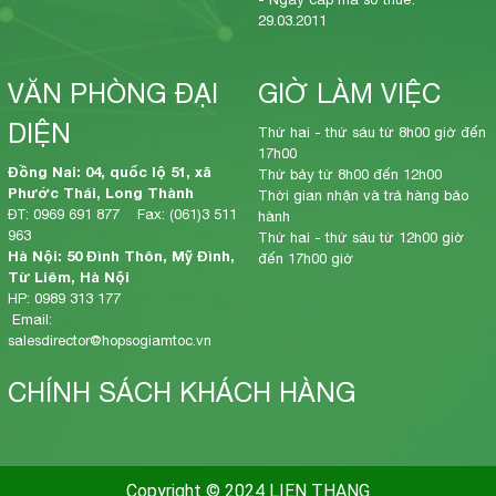
29.03.2011
VĂN PHÒNG ĐẠI
GIỜ LÀM VIỆC
DIỆN
Thứ hai - thứ sáu từ 8h00 giờ đến
17h00
Đồng Nai: 04, quốc lộ 51, xã
Thứ bảy từ 8h00 đến 12h00
Phước Thái, Long Thành
Thời gian nhận và trả hàng bảo
ĐT: 0969 691 877 Fax: (061)3 511
hành
963
Thứ hai - thứ sáu từ 12h00 giờ
Hà Nội: 50 Đình Thôn, Mỹ Đình,
đến 17h00 giờ
Từ Liêm, Hà Nội
HP: 0989 313 177
Email:
salesdirector@hopsogiamtoc.vn
CHÍNH SÁCH KHÁCH HÀNG
Copyright © 2024 LIEN THANG