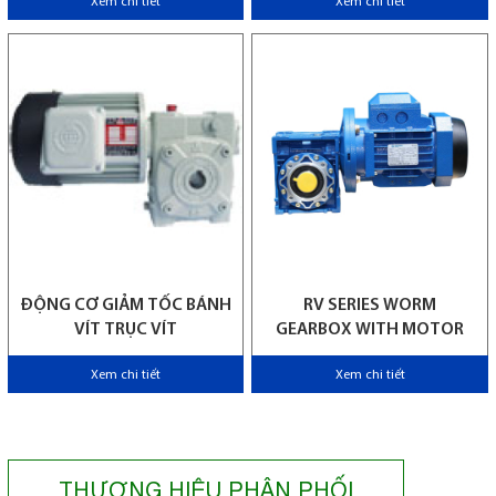
Xem chi tiết
Xem chi tiết
ĐỘNG CƠ GIẢM TỐC BÁNH
RV SERIES WORM
VÍT TRỤC VÍT
GEARBOX WITH MOTOR
Xem chi tiết
Xem chi tiết
THƯƠNG HIỆU PHÂN PHỐI