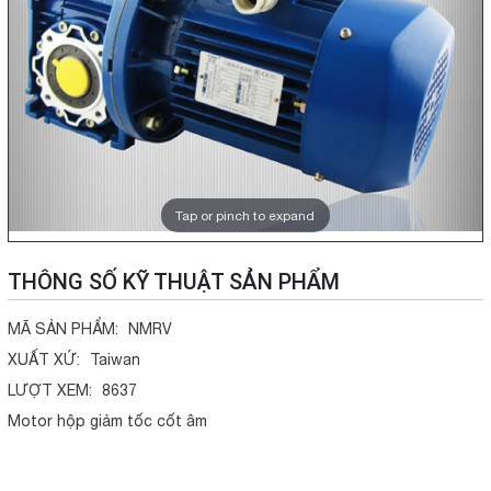
Tap or pinch to expand
THÔNG SỐ KỸ THUẬT SẢN PHẨM
MÃ SẢN PHẨM:
NMRV
XUẤT XỨ:
Taiwan
LƯỢT XEM:
8637
Motor hộp giảm tốc cốt âm