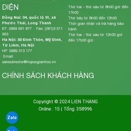
DIỆN
Thứ hai - thứ sáu từ 8h00 giờ đến
17h00
Đồng Nai: 04, quốc lộ 51, xã
Thứ bảy từ 8h00 đến 12h00
Phước Thái, Long Thành
Thời gian nhận và trả hàng bảo
ĐT: 0969 691 877 Fax: (061)3 511
hành
963
Thứ hai - thứ sáu từ 12h00 giờ
Hà Nội: 50 Đình Thôn, Mỹ Đình,
đến 17h00 giờ
Từ Liêm, Hà Nội
HP: 0989 313 177
Email:
salesdirector@hopsogiamtoc.vn
CHÍNH SÁCH KHÁCH HÀNG
Copyright © 2024 LIEN THANG
Online : 15
|
Tổng: 358996
Zalo