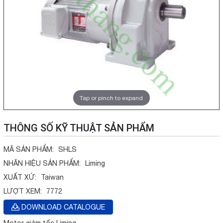
Tap or pinch to expand
THÔNG SỐ KỸ THUẬT SẢN PHẨM
MÃ SẢN PHẨM:
SHLS
NHÃN HIỆU SẢN PHẨM:
Liming
XUẤT XỨ:
Taiwan
LƯỢT XEM:
7772
DOWNLOAD CATALOGUE