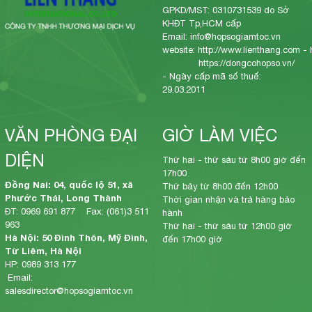
GPKD/MST: 0310731539 do Sở
KHĐT Tp,HCM cấp
Email: info@hopsogiamtoc.vn
website:
http://www.lienthang.com
-
https://dongcohopso.vn/
- Ngày cấp mã số thuế:
29.03.2011
VĂN PHÒNG ĐẠI
GIỜ LÀM VIỆC
DIỆN
Thứ hai - thứ sáu từ 8h00 giờ đến
17h00
Đồng Nai: 04, quốc lộ 51, xã
Thứ bảy từ 8h00 đến 12h00
Phước Thái, Long Thành
Thời gian nhận và trả hàng bảo
ĐT: 0969 691 877 Fax: (061)3 511
hành
963
Thứ hai - thứ sáu từ 12h00 giờ
Hà Nội: 50 Đình Thôn, Mỹ Đình,
đến 17h00 giờ
Từ Liêm, Hà Nội
HP: 0989 313 177
Email:
salesdirector@hopsogiamtoc.vn