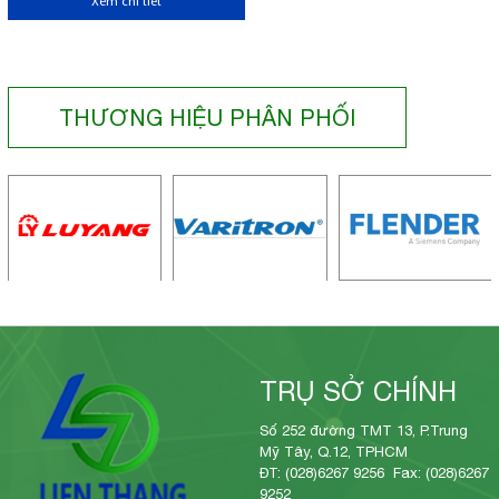
Xem chi tiết
THƯƠNG HIỆU PHÂN PHỐI
TRỤ SỞ CHÍNH
Số 252 đường TMT 13, P.Trung
Mỹ Tây, Q.12, TPHCM
ĐT: (028)6267 9256 Fax: (028)6267
9252