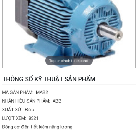
Tap or pinch to expand
THÔNG SỐ KỸ THUẬT SẢN PHẨM
MÃ SẢN PHẨM:
MAB2
NHÃN HIỆU SẢN PHẨM:
ABB
XUẤT XỨ:
Đức
LƯỢT XEM:
8321
Động cơ điện tiết kiệm năng lượng