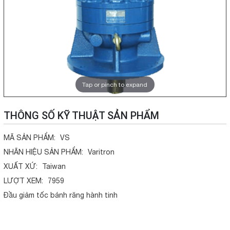
Tap or pinch to expand
THÔNG SỐ KỸ THUẬT SẢN PHẨM
MÃ SẢN PHẨM:
VS
NHÃN HIỆU SẢN PHẨM:
Varitron
XUẤT XỨ:
Taiwan
LƯỢT XEM:
7959
Đầu giảm tốc bánh răng hành tinh