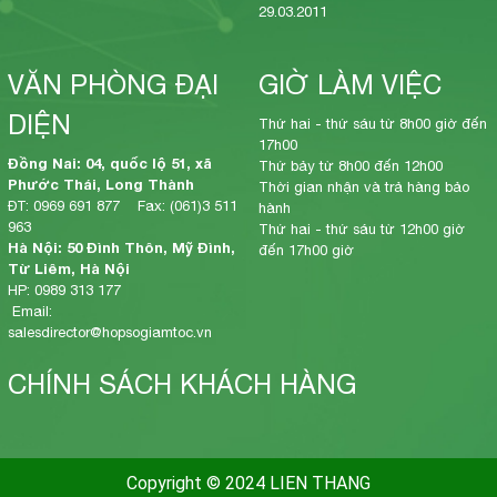
29.03.2011
VĂN PHÒNG ĐẠI
GIỜ LÀM VIỆC
DIỆN
Thứ hai - thứ sáu từ 8h00 giờ đến
17h00
Đồng Nai: 04, quốc lộ 51, xã
Thứ bảy từ 8h00 đến 12h00
Phước Thái, Long Thành
Thời gian nhận và trả hàng bảo
ĐT: 0969 691 877 Fax: (061)3 511
hành
963
Thứ hai - thứ sáu từ 12h00 giờ
Hà Nội: 50 Đình Thôn, Mỹ Đình,
đến 17h00 giờ
Từ Liêm, Hà Nội
HP: 0989 313 177
Email:
salesdirector@hopsogiamtoc.vn
CHÍNH SÁCH KHÁCH HÀNG
Copyright © 2024 LIEN THANG