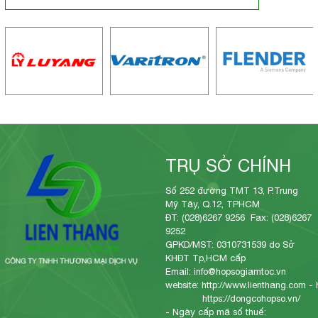
TRỤ SỞ CHÍNH
Số 252 đường TMT 13, P.Trung
Mỹ Tây, Q.12, TPHCM
ĐT: (028)6267 9256 Fax: (028)6267
9252
GPKD/MST: 0310731539 do Sở
KHĐT Tp,HCM cấp
Email: info@hopsogiamtoc.vn
website:
http://www.lienthang.com
-
https://dongcohopso.vn/
- Ngày cấp mã số thuế: