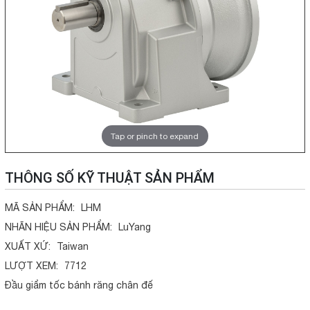
Tap or pinch to expand
THÔNG SỐ KỸ THUẬT SẢN PHẨM
MÃ SẢN PHẨM:
LHM
NHÃN HIỆU SẢN PHẨM:
LuYang
XUẤT XỨ:
Taiwan
LƯỢT XEM:
7712
Đầu giẩm tốc bánh răng chân đế