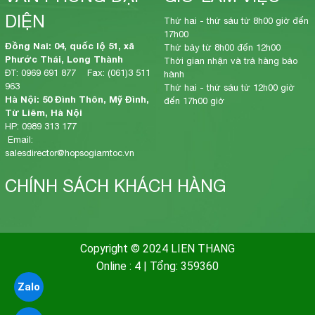
DIỆN
Thứ hai - thứ sáu từ 8h00 giờ đến
17h00
Đồng Nai: 04, quốc lộ 51, xã
Thứ bảy từ 8h00 đến 12h00
Phước Thái, Long Thành
Thời gian nhận và trả hàng bảo
ĐT: 0969 691 877 Fax: (061)3 511
hành
963
Thứ hai - thứ sáu từ 12h00 giờ
Hà Nội: 50 Đình Thôn, Mỹ Đình,
đến 17h00 giờ
Từ Liêm, Hà Nội
HP: 0989 313 177
Email:
salesdirector@hopsogiamtoc.vn
CHÍNH SÁCH KHÁCH HÀNG
Copyright © 2024 LIEN THANG
Online : 4
|
Tổng: 359360
Zalo