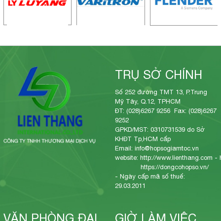
TRỤ SỞ CHÍNH
Số 252 đường TMT 13, P.Trung
Mỹ Tây, Q.12, TPHCM
ĐT: (028)6267 9256 Fax: (028)6267
9252
GPKD/MST: 0310731539 do Sở
KHĐT Tp,HCM cấp
Email: info@hopsogiamtoc.vn
website:
http://www.lienthang.com
-
https://dongcohopso.vn/
- Ngày cấp mã số thuế:
29.03.2011
VĂN PHÒNG ĐẠI
GIỜ LÀM VIỆC