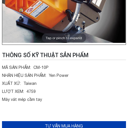
Tap or pinch to expand
THÔNG SỐ KỸ THUẬT SẢN PHẨM
MÃ SẢN PHẨM:
CM-10P
NHÃN HIỆU SẢN PHẨM:
Yen Power
XUẤT XỨ:
Taiwan
LƯỢT XEM:
4759
Máy vát mép cầm tay
TƯ VẤN MUA HÀNG