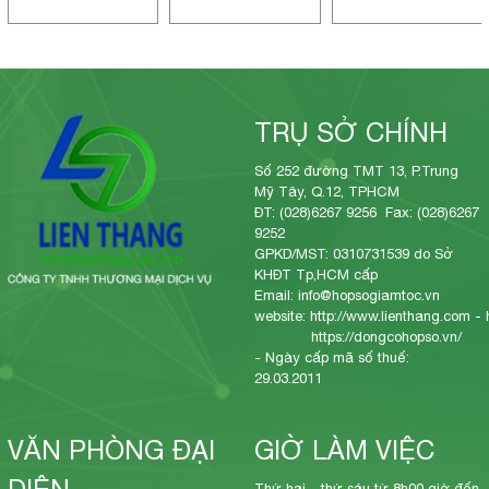
TRỤ SỞ CHÍNH
Số 252 đường TMT 13, P.Trung
Mỹ Tây, Q.12, TPHCM
ĐT: (028)6267 9256 Fax: (028)6267
9252
GPKD/MST: 0310731539 do Sở
KHĐT Tp,HCM cấp
Email: info@hopsogiamtoc.vn
website:
http://www.lienthang.com
-
https://dongcohopso.vn/
- Ngày cấp mã số thuế:
29.03.2011
VĂN PHÒNG ĐẠI
GIỜ LÀM VIỆC
DIỆN
Thứ hai - thứ sáu từ 8h00 giờ đến