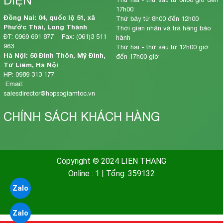
17h00
Đồng Nai: 04, quốc lộ 51, xã
Thứ bảy từ 8h00 đến 12h00
Phước Thái, Long Thành
Thời gian nhận và trả hàng bảo
ĐT: 0969 691 877 Fax: (061)3 511
hành
963
Thứ hai - thứ sáu từ 12h00 giờ
Hà Nội: 50 Đình Thôn, Mỹ Đình,
đến 17h00 giờ
Từ Liêm, Hà Nội
HP: 0989 313 177
Email:
salesdirector@hopsogiamtoc.vn
CHÍNH SÁCH KHÁCH HÀNG
Copyright © 2024 LIEN THANG
Online : 1
|
Tổng: 359132
Zalo
Zalo