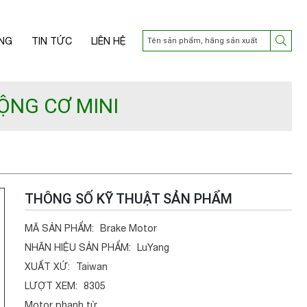
NG
TIN TỨC
LIÊN HỆ
ỘNG CƠ MINI
THÔNG SỐ KỸ THUẬT SẢN PHẨM
MÃ SẢN PHẨM:
Brake Motor
NHÃN HIỆU SẢN PHẨM:
LuYang
XUẤT XỨ:
Taiwan
LƯỢT XEM:
8305
Motor phanh từ