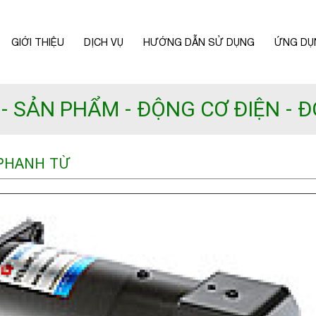
GIỚI THIỆU
DỊCH VỤ
HƯỚNG DẪN SỬ DỤNG
ỨNG DỤ
SẢN PHẨM
ĐỘNG CƠ ĐIỆN
Đ
HANH TỪ