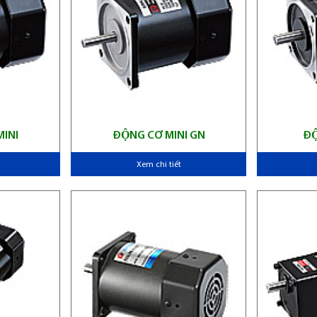
MINI
ĐỘNG CƠ MINI GN
Xem chi tiết