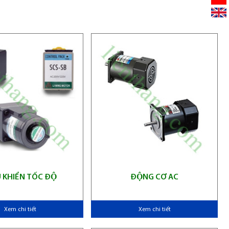
U KHIỂN TỐC ĐỘ
ĐỘNG CƠ AC
Xem chi tiết
Xem chi tiết