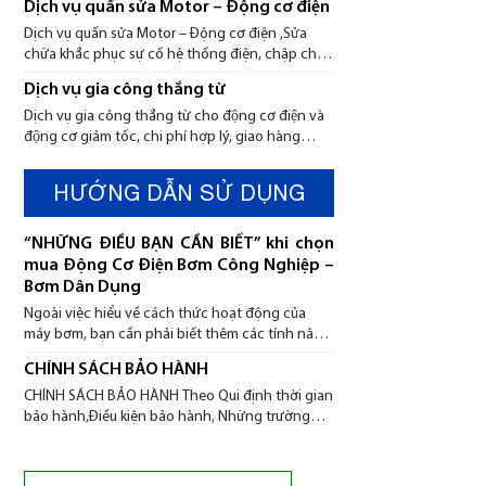
Dịch vụ quấn sửa Motor – Động cơ điện
Dịch vụ quấn sửa Motor – Động cơ điện ,Sửa
chữa khắc phục sự cố hệ thống điện, chập cháy
đường dây, mất nguồn, mất pha, tải yếu, phụ tải,
Dịch vụ gia công thắng từ
lệch pha …
Dịch vụ gia công thắng từ cho động cơ điện và
động cơ giảm tốc, chi phí hợp lý, giao hàng
nhanh chóng, sử dụng bền và an toàn,
HƯỚNG DẪN SỬ DỤNG
“NHỮNG ĐIỀU BẠN CẦN BIẾT” khi chọn
mua Động Cơ Điện Bơm Công Nghiệp –
Bơm Dân Dụng
Ngoài việc hiểu về cách thức hoạt động của
máy bơm, bạn cần phải biết thêm các tính năng
kỹ thuật quan trọng để việc lựa chọn máy bơm
CHÍNH SÁCH BẢO HÀNH
chính xác và hiệu quả nhất:
CHÍNH SÁCH BẢO HÀNH Theo Qui định thời gian
bảo hành,Điều kiện bảo hành, Những trường
hợp không được bảo hành, Qui định về sửa
chữa có tính phí, Sản phẩm được bảo hành tại
các địa chỉ sau