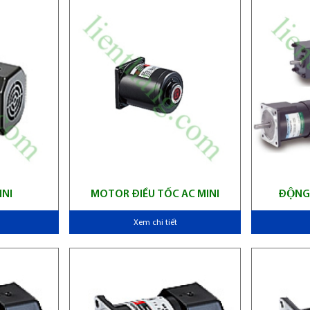
INI
MOTOR ĐIỀU TỐC AC MINI
ĐỘNG
Xem chi tiết