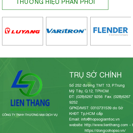
THƯƠNG HIỆU PHÂN PHỐI
TRỤ SỞ CHÍNH
Số 252 đường TMT 13, P.Trung
Mỹ Tây, Q.12, TPHCM
ĐT: (028)6267 9256 Fax: (028)6267
9252
GPKD/MST: 0310731539 do Sở
KHĐT Tp,HCM cấp
Email: info@hopsogiamtoc.vn
website:
http://www.lienthang.com
-
https://dongcohopso.vn/