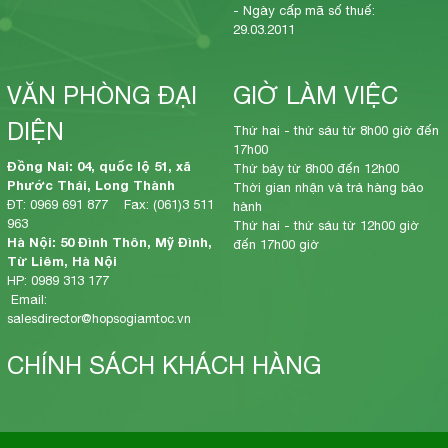
- Ngày cấp mã số thuế:
29.03.2011
VĂN PHÒNG ĐẠI
GIỜ LÀM VIỆC
DIỆN
Thứ hai - thứ sáu từ 8h00 giờ đến
17h00
Đồng Nai: 04, quốc lộ 51, xã
Thứ bảy từ 8h00 đến 12h00
Phước Thái, Long Thành
Thời gian nhận và trả hàng bảo
ĐT: 0969 691 877 Fax: (061)3 511
hành
963
Thứ hai - thứ sáu từ 12h00 giờ
Hà Nội: 50 Đình Thôn, Mỹ Đình,
đến 17h00 giờ
Từ Liêm, Hà Nội
HP: 0989 313 177
Email:
salesdirector@hopsogiamtoc.vn
CHÍNH SÁCH KHÁCH HÀNG