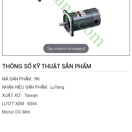
Tap or pinch to expand
THÔNG SỐ KỸ THUẬT SẢN PHẨM
MÃ SẢN PHẨM:
RK
NHÃN HIỆU SẢN PHẨM:
LuYang
XUẤT XỨ:
Taiwan
LƯỢT XEM:
8344
Motor DC Mini