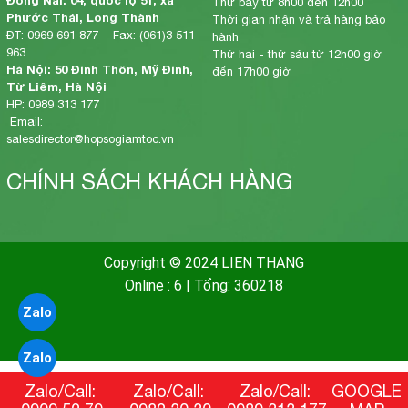
Đồng Nai: 04, quốc lộ 51, xã
Thứ bảy từ 8h00 đến 12h00
Phước Thái, Long Thành
Thời gian nhận và trả hàng bảo
ĐT: 0969 691 877 Fax: (061)3 511
hành
963
Thứ hai - thứ sáu từ 12h00 giờ
Hà Nội: 50 Đình Thôn, Mỹ Đình,
đến 17h00 giờ
Từ Liêm, Hà Nội
HP: 0989 313 177
Email:
salesdirector@hopsogiamtoc.vn
CHÍNH SÁCH KHÁCH HÀNG
Copyright © 2024 LIEN THANG
Online : 6
|
Tổng: 360218
Zalo
Zalo
Zalo/Call:
Zalo/Call:
Zalo/Call:
GOOGLE