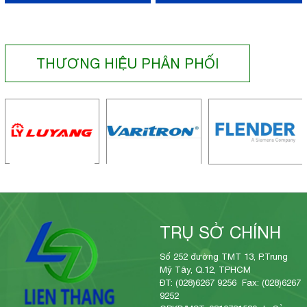
THƯƠNG HIỆU PHÂN PHỐI
TRỤ SỞ CHÍNH
Số 252 đường TMT 13, P.Trung
Mỹ Tây, Q.12, TPHCM
ĐT: (028)6267 9256 Fax: (028)6267
9252