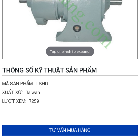
Tap or pinch to expand
THÔNG SỐ KỸ THUẬT SẢN PHẨM
MÃ SẢN PHẨM:
LSHD
XUẤT XỨ:
Taiwan
LƯỢT XEM:
7259
TƯ VẤN MUA HÀNG