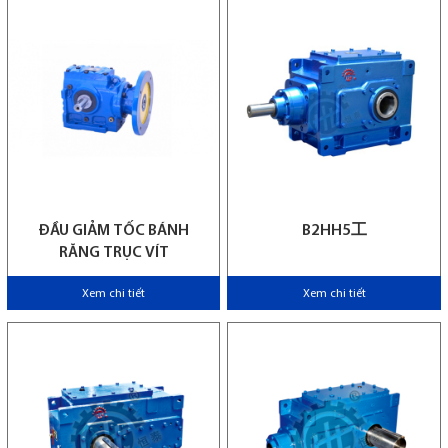
ĐẦU GIẢM TỐC BÁNH
B2HH5工
RĂNG TRỤC VÍT
Xem chi tiết
Xem chi tiết