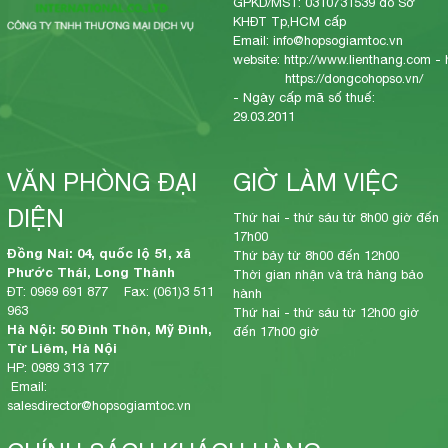
GPKD/MST: 0310731539 do Sở
KHĐT Tp,HCM cấp
Email: info@hopsogiamtoc.vn
website:
http://www.lienthang.com
-
https://dongcohopso.vn/
- Ngày cấp mã số thuế:
29.03.2011
VĂN PHÒNG ĐẠI
GIỜ LÀM VIỆC
DIỆN
Thứ hai - thứ sáu từ 8h00 giờ đến
17h00
Đồng Nai: 04, quốc lộ 51, xã
Thứ bảy từ 8h00 đến 12h00
Phước Thái, Long Thành
Thời gian nhận và trả hàng bảo
ĐT: 0969 691 877 Fax: (061)3 511
hành
963
Thứ hai - thứ sáu từ 12h00 giờ
Hà Nội: 50 Đình Thôn, Mỹ Đình,
đến 17h00 giờ
Từ Liêm, Hà Nội
HP: 0989 313 177
Email:
salesdirector@hopsogiamtoc.vn